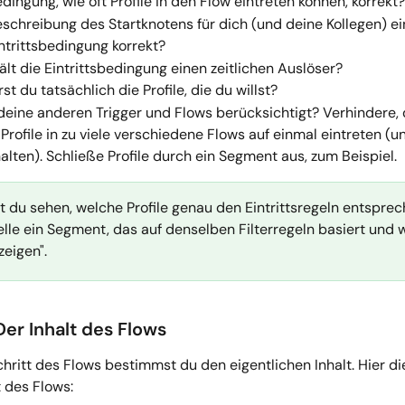
edingung, wie oft Profile in den Flow eintreten können, korrekt?
Beschreibung des Startknotens für dich (und deine Kollegen) e
intrittsbedingung korrekt?
ält die Eintrittsbedingung einen zeitlichen Auslöser?
rst du tatsächlich die Profile, die du willst?
deine anderen Trigger und Flows berücksichtigt? Verhindere, 
Profile in zu viele verschiedene Flows auf einmal eintreten (un
alten). Schließe Profile durch ein Segment aus, zum Beispiel.
st du sehen, welche Profile genau den Eintrittsregeln entsprec
lle ein Segment, das auf denselben Filterregeln basiert und 
zeigen".
Der Inhalt des Flows
hritt des Flows bestimmst du den eigentlichen Inhalt. Hier di
t des Flows: