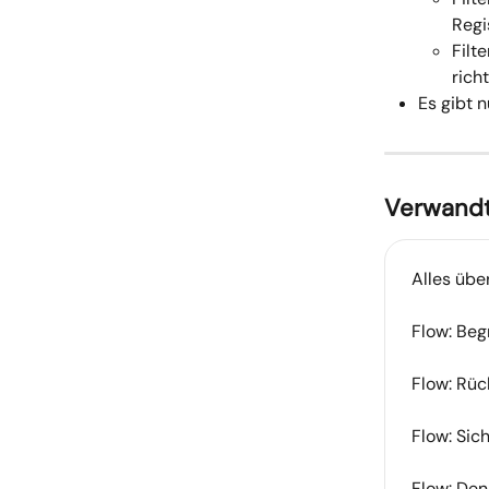
Regi
Filt
richt
Es gibt n
Verwandt
Alles übe
Flow: Be
Flow: Rüc
Flow: Sic
Flow: Den