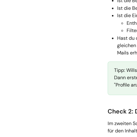
Ist die B
Ist die 
Ist die E
Enth
Filte
Hast du 
gleichen 
Mails erh
Tipp: Will
Dann erste
"Profile an
Check 2: 
Im zweiten Sc
für den Inhal