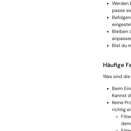
Werden E
passe sie
Befolgen 
eingestel
Bleiben d
anpassen
Bist du 
Häufige F
Was sind die 
Beim Ein
Kannst d
Keine Pr
richtig 
Filt
dem 
Filt