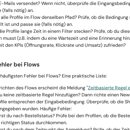
-Mails versendet? Wenn nicht, überprüfe die Eingangsbedin
 (falls nötig) an.
alle Profile im Flow denselben Pfad? Prüfe, ob die Bedingung r
lt ist und passe sie (falls nötig) an.
ie Profile lange Zeit in einem Filter stecken? Prüfe, ob du diese
 musst (z.B. indem du eine Wartezeit und eine Erinnerung hin
mit den KPIs (Öffnungsrate, Klickrate und Umsatz) zufrieden?
ehler bei Flows
häufigsten Fehler bei Flows? Eine praktische Liste:
richten des Flows erscheint die Meldung "
Zeitbasierte Regel e
u keine zeitbasierte Regel hinzufügen? Dann richte einen News
ofile entsprechen der Eingabebedingung. Überprüfe, ob die S
eingegeben wurden. Häufige Fehler:
erst du nach Bestellstatus? Prüfe bei den Profilen, ob die Beste
richtigen Status durchkommen.
erst du nach dem Zeitpunkt der Anmeldung? Prüfe, ob der Zei