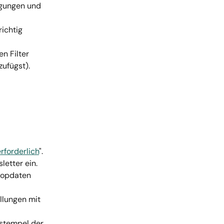
gungen und 
ichtig 
n Filter 
zufügst).
rforderlich
". 
letter ein.
hopdaten 
llungen mit 
tstempel der 