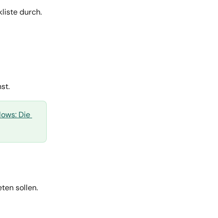
liste durch. 
st.
lows: Die 
ten sollen. 