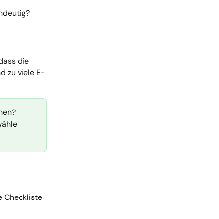
indeutig?
dass die 
d zu viele E-
hen? 
wähle 
e Checkliste 