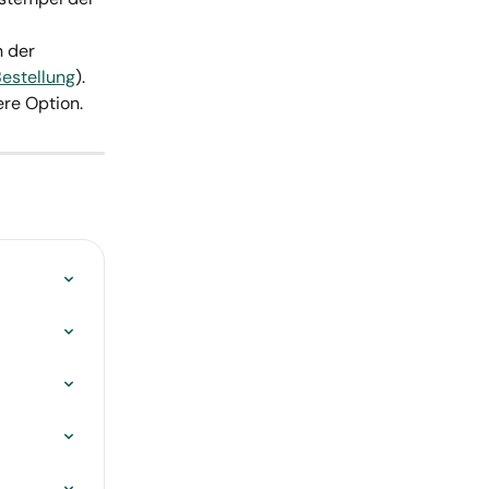
 der 
 Bestellung
).
ere Option.