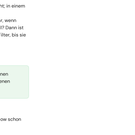
ht; in einem 
r, wenn 
l? Dann ist 
lter, bis sie 
inen 
enen 
low schon 