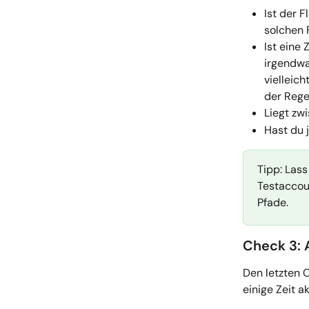
Ist der 
solchen F
Ist eine
irgendwan
vielleich
der Rege
Liegt zw
Hast du 
Tipp: Lass
Testaccou
Pfade.
Check 3: 
Den letzten 
einige Zeit a