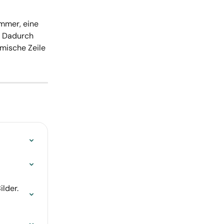
mmer, eine 
. Dadurch 
amische Zeile 
lder. 