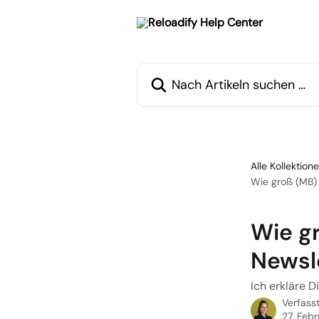
Zum Hauptinhalt springen
Nach Artikeln suchen …
Alle Kollektion
Wie groß (MB) 
Wie g
Newsl
Ich erkläre D
Verfass
27. Feb