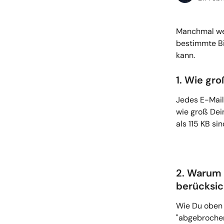
Manchmal wer
bestimmte Bil
kann.
1. Wie gr
Jedes E-Mail
wie groß Dein
als 115 KB s
2. Warum 
berücksic
Wie Du oben 
"abgebrochen