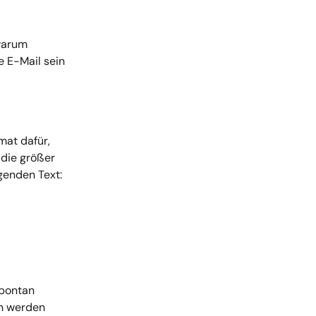
warum 
e E-Mail sein 
mat dafür, 
 die größer 
genden Text:
pontan 
n werden 