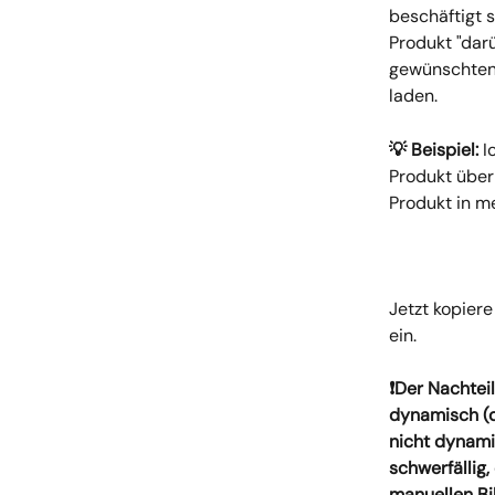
beschäftigt 
Produkt "darü
gewünschten B
laden.
💡 Beispiel:
 I
Produkt über
Produkt in m
Jetzt kopiere
ein.
❗Der Nachteil
dynamisch (d
nicht dynami
schwerfällig,
manuellen Bi