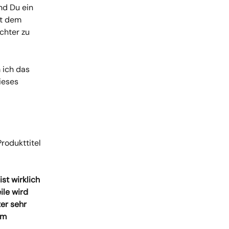
nd Du ein 
it dem 
chter zu 
 ich das 
ieses 
rodukttitel 
st wirklich 
le wird 
er sehr 
em 