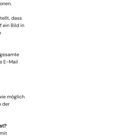
fonen.
ellt, dass 
ein Bild in 
  
 gesamte 
e E-Mail 
wie möglich 
 der 
st? 
mit 