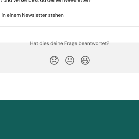
t und versendest du deinen Newsletter?
e in einem Newsletter stehen
Hat dies deine Frage beantwortet?
😞
😐
😃