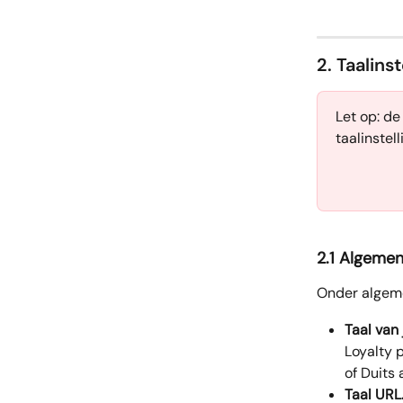
2. Taalins
Let op: de
taalinstel
2.1 Algemen
Onder algemen
Taal van
Loyalty 
of Duits a
Taal URL