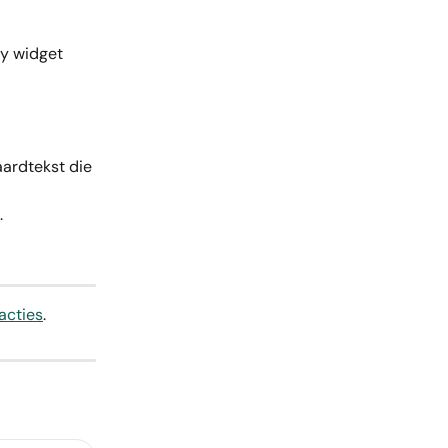
ty widget 
ardtekst die 
.
acties
.