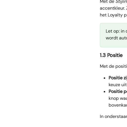
Met de 
Stijli
accentkleur. 
het Loyalty p
Let op: in
wordt aut
1.3 Positie
Met de positi
Positie z
keuze uit
Positie 
knop waa
bovenkan
In onderstaan