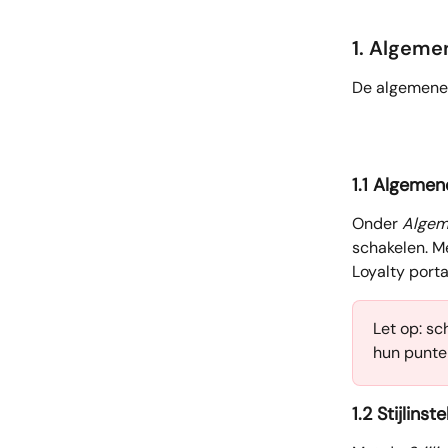
1. Algeme
De algemene i
1.1 Algemene
Onder 
Algem
schakelen. M
Loyalty portal
Let op: sc
hun punten
1.2 Stijlinst