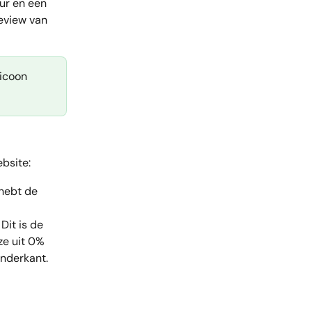
ur en een 
eview van 
 icoon 
ebsite:
 hebt de 
Dit is de 
ze uit 0% 
nderkant.