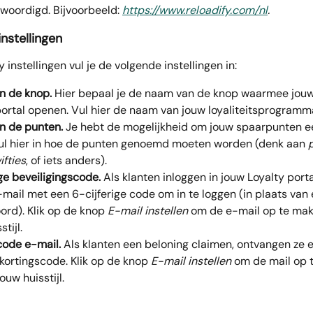
woordigd. Bijvoorbeeld:
https://www.reloadify.com/nl
. 
instellingen
 instellingen vul je de volgende instellingen in:
n de knop.
 Hier bepaal je de naam van de knop waarmee jouw
portal openen. Vul hier de naam van jouw loyaliteitsprogramma
 de punten. 
Je hebt de mogelijkheid om jouw spaarpunten e
ul hier in hoe de punten genoemd moeten worden (denk aan 
ifties
, of iets anders).
ge beveiligingscode.
 Als klanten inloggen in jouw Loyalty port
-mail met een 6-cijferige code om in te loggen (in plaats van 
rd). Klik op de knop 
E-mail instellen
 om de e-mail op te mak
tijl.
code e-mail.
 Als klanten een beloning claimen, ontvangen ze 
kortingscode. Klik op de knop 
E-mail instellen
 om de mail op 
ouw huisstijl.