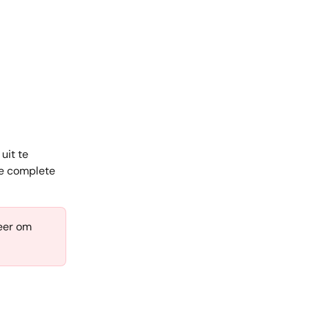
uit te 
de complete 
eer om 