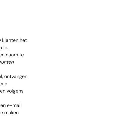
 klanten het 
 in.
en naam te 
punten
, 
al, ontvangen 
een 
en volgens 
een e-mail 
te maken 