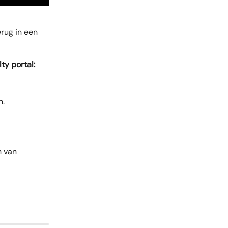
rug in een 
ty portal:
n.
n van 