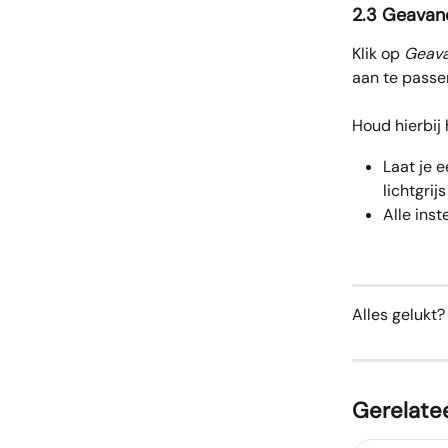
2.3 Geavanc
Klik op 
Geava
aan te passe
Houd hierbij
Laat je 
lichtgrijs
Alle ins
Alles gelukt
Gerelatee