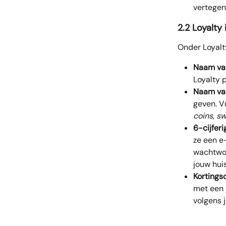
vertegen
2.2 Loyalty 
Onder Loyalty
Naam va
Loyalty 
Naam van
geven. V
coins
, 
sw
6-cijferi
ze een e
wachtwoo
jouw huiss
Kortings
met een 
volgens j