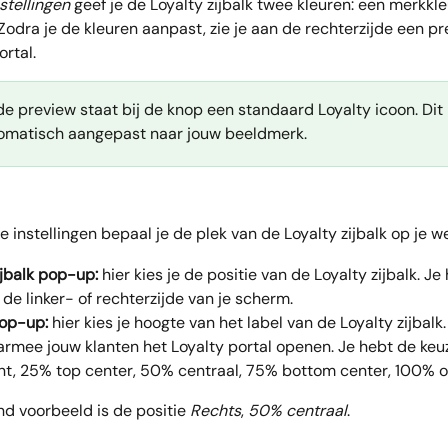
nstellingen
 geef je de Loyalty zijbalk twee kleuren: een merkkle
Zodra je de kleuren aanpast, zie je aan de rechterzijde een pr
ortal.
 de preview staat bij de knop een standaard Loyalty icoon. Dit
omatisch aangepast naar jouw beeldmerk.
e instellingen bepaal je de plek van de Loyalty zijbalk op je w
ijbalk pop-up:
 hier kies je de positie van de Loyalty zijbalk. Je
 de linker- of rechterzijde van je scherm.
pop-up:
 hier kies je hoogte van het label van de Loyalty zijbalk. 
rmee jouw klanten het Loyalty portal openen. Je hebt de keu
t, 25% top center, 50% centraal, 75% bottom center, 100% o
d voorbeeld is de positie 
Rechts
, 
50% centraal
.