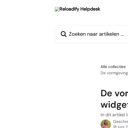
Naar de hoofdinhoud
Zoeken naar artikelen ...
Alle collecties
De vormgeving
De vor
widge
In dit artike
Geschr
18 juni 