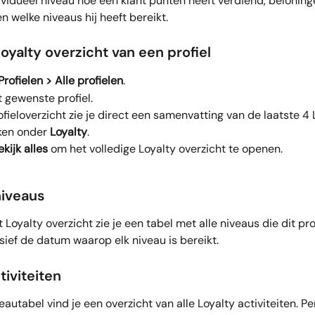
ividueel niveau hoe een klant punten heeft verdiend, beloning
n welke niveaus hij heeft bereikt.
oyalty overzicht van een profiel
Profielen > Alle profielen
.
 gewenste profiel.
ofieloverzicht zie je direct een samenvatting van de laatste 4 
ken onder 
Loyalty
.
ekijk alles
 om het volledige Loyalty overzicht te openen.
niveaus
Loyalty overzicht zie je een tabel met alle niveaus die dit prof
usief de datum waarop elk niveau is bereikt.
tiviteiten
autabel vind je een overzicht van alle Loyalty activiteiten. Per