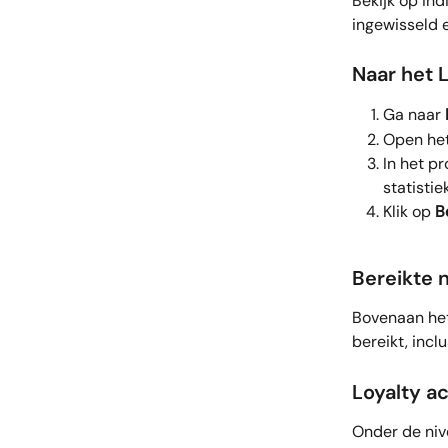
Bekijk op ind
ingewisseld e
Naar het L
Ga naar 
Open het
In het pr
statistie
Klik op 
B
Bereikte 
Bovenaan het 
bereikt, incl
Loyalty ac
Onder de nive