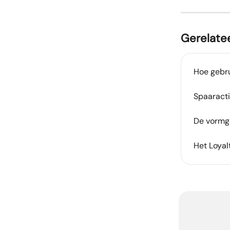
Gerelatee
Hoe gebru
Spaaract
De vormge
Het Loya