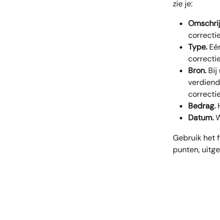
zie je:
Omschrij
correctie
Type.
 Eé
correctie
Bron.
 Bi
verdiend
correcti
Bedrag.
 
Datum.
 
Gebruik het 
punten, uitge