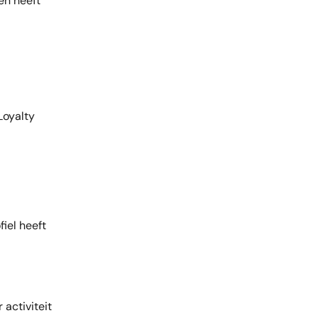
en heeft 
Loyalty 
iel heeft 
 activiteit 