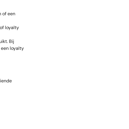
 of een 
f loyalty 
kt. Bij 
een loyalty 
iende 