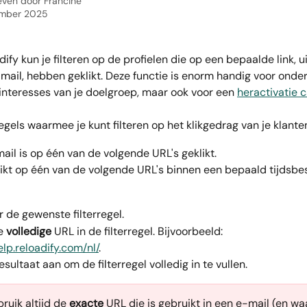
even door
Francine
ember 2025
ify kun je filteren op de profielen die op een bepaalde link, u
mail, hebben geklikt. Deze functie is enorm handig voor onder
interesses van je doelgroep, maar ook voor een 
heractivatie
regels waarmee je kunt filteren op het klikgedrag van je klante
ail is op één van de volgende URL's geklikt. 
klikt op één van de volgende URL's binnen een bepaald tijdsbe
r de gewenste filterregel.
e 
volledige
 URL in de filterregel. Bijvoorbeeld: 
elp.reloadify.com/nl/
. 
resultaat aan om de filterregel volledig in te vullen.
ruik altijd de 
exacte
 URL die is gebruikt in een e-mail (en wa