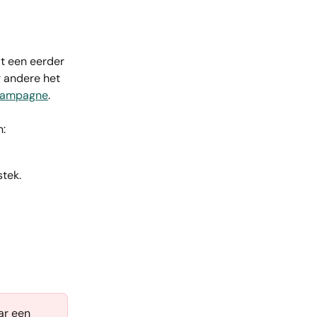
it een eerder 
 andere het 
 campagne
.
n:
stek.
ar een 