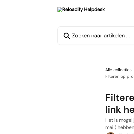
Naar de hoofdinhoud
Zoeken naar artikelen ...
Alle collecties
Filteren op pr
Filter
link h
Het is mogeli
mail) hebben 