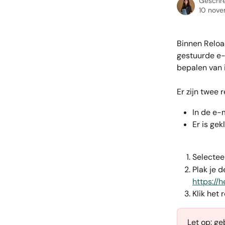
Geschr
10 nov
Binnen Reload
gestuurde e-
bepalen van 
Er zijn twee 
In de e-m
Er is ge
Selectee
Plak je d
https://h
Klik het 
Let op: geb