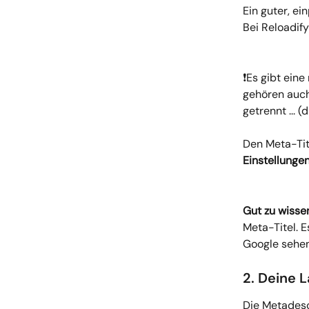
Ein guter, ei
Bei Reloadify 
❗Es gibt eine
gehören auch 
getrennt ... (
Den Meta-Tit
Einstellunge
Gut zu wisse
Meta-Titel. E
Google sehen
2. Deine 
Die Metadescr