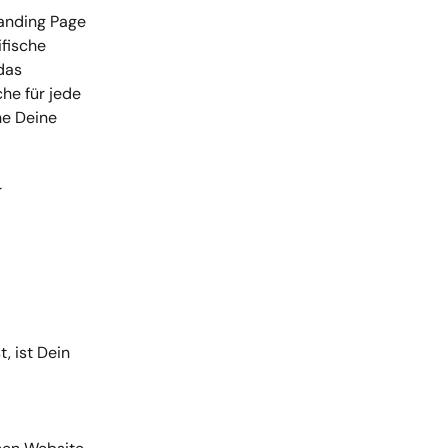
Landing Page 
fische 
das 
he für jede 
he Deine 
 
, ist Dein 