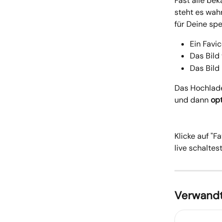
Fast alle be
steht es wahr
für Deine sp
Ein Favi
Das Bild
Das Bild
Das Hochlade
und dann 
op
Klicke auf "
live schaltes
Verwandt