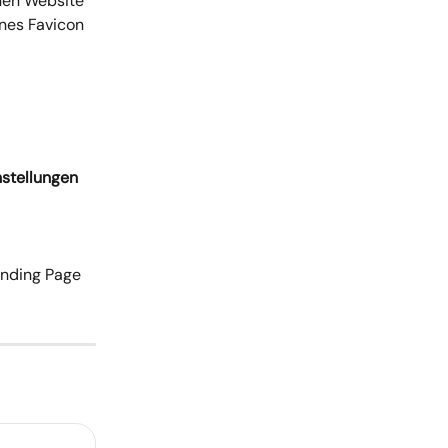
nen Website 
enes Favicon 
nstellungen 
anding Page 