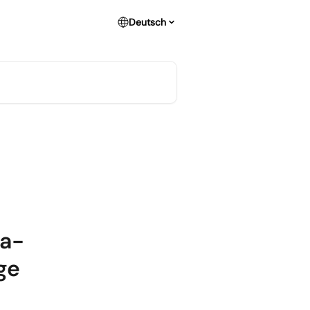
Deutsch
ta-
ge