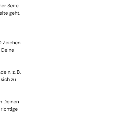
er Seite 
eite geht. 
 Zeichen. 
 Deine 
ln, z. B. 
sich zu 
n Deinen 
richtige 