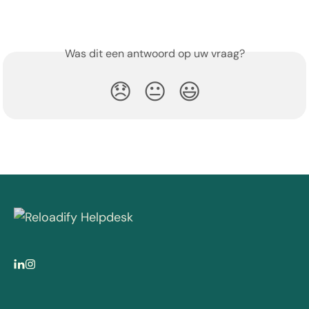
Was dit een antwoord op uw vraag?
😞
😐
😃