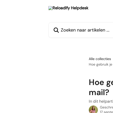
Naar de hoofdinhoud
Zoeken naar artikelen ...
Alle collecties
Hoe gebruik j
Hoe g
mail?
In dit helpart
Geschr
17 sept