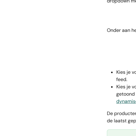
dropdown men
Onder aan he
Kies je 
feed.
Kies je v
getoond 
dynamis
De producten
de laatst gep