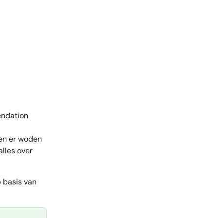
endation 
ten er woden 
lles over 
 basis van 