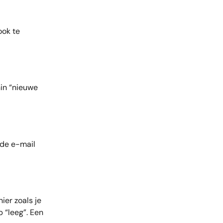
ok te 
in “nieuwe 
de e-mail 
ier zoals je 
p “leeg”. Een 